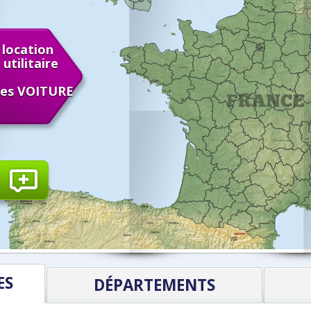
 location
utilitaire
ites VOITURE
ES
DÉPARTEMENTS