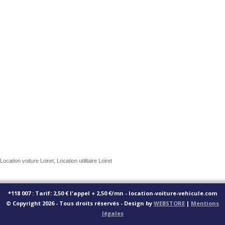
Location voiture Loiret, Location utilitaire Loiret
*118 007 : Tarif: 2,50 € l'appel + 2,50 €/mn - location-voiture-vehicule.com
© Copyright 2026 - Tous droits réservés - Design by
WEBSTORE
|
Mentions
légales