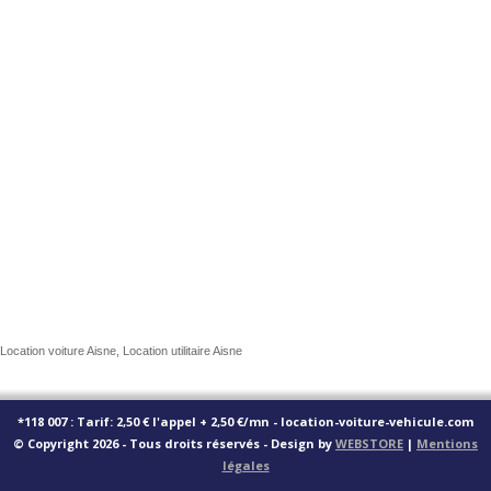
Location voiture Aisne, Location utilitaire Aisne
*118 007 : Tarif: 2,50 € l'appel + 2,50 €/mn - location-voiture-vehicule.com
© Copyright 2026 - Tous droits réservés - Design by
WEBSTORE
|
Mentions
légales