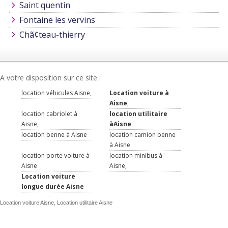
Saint quentin
Fontaine les vervins
Chã¢teau-thierry
A votre disposition sur ce site :
location véhicules Aisne,
Location voiture à
Aisne
,
location cabriolet à
location utilitaire
Aisne,
àAisne
location benne à Aisne
location camion benne
à Aisne
location porte voiture à
location minibus à
Aisne
Aisne,
Location voiture
longue durée Aisne
Location voiture Aisne, Location utilitaire Aisne