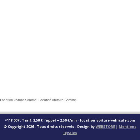
Location voiture Somme, Location utilitaire Somme
*118 007 : Tarif: 2,50 € l'appel + 2,50 €/mn - location-voiture-vehicule.com
© Copyright 2026 - Tous droits réservés - Design by
WEBSTORE
|
Mentions
légales