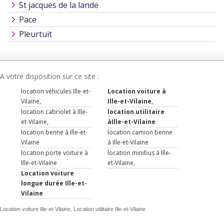
St jacques de la lande
Pace
Pleurtuit
A votre disposition sur ce site :
location véhicules Ille-et-
Location voiture à
Vilaine,
Ille-et-Vilaine
,
location cabriolet à Ille-
location utilitaire
et-Vilaine,
àIlle-et-Vilaine
location benne à Ille-et-
location camion benne
Vilaine
à Ille-et-Vilaine
location porte voiture à
location minibus à Ille-
Ille-et-Vilaine
et-Vilaine,
Location voiture
longue durée Ille-et-
Vilaine
Location voiture Ille-et-Vilaine, Location utilitaire Ille-et-Vilaine