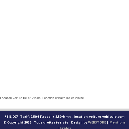
Location voiture Ille-et-Vilaine, Location utilitaire Ille-et-Vilaine
*118 007 : Tarif: 2,50 € l'appel + 2,50 €/mn - location-voiture-vehicule.com
© Copyright 2026 - Tous droits réservés - Design by
WEBSTORE
|
Mentions
légales