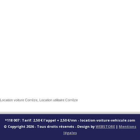
Location voiture Corrèze, Location utilitaire Corrèze
*118 007 : Tarif: 2,50 € l'appel + 2,50 €/mn - location-voiture-vehicule.com
© Copyright 2026 - Tous droits réservés - Design by
WEBSTORE
|
Mentions
légales