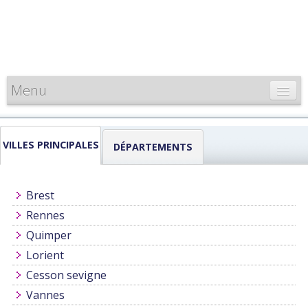
Menu
CARTE DE FRANCE
VILLES PRINCIPALES
INFORMATIONS
DÉPARTEMENTS
LOUEURS & PROFESSIONNELS
Brest
Rennes
Quimper
Lorient
Cesson sevigne
Vannes