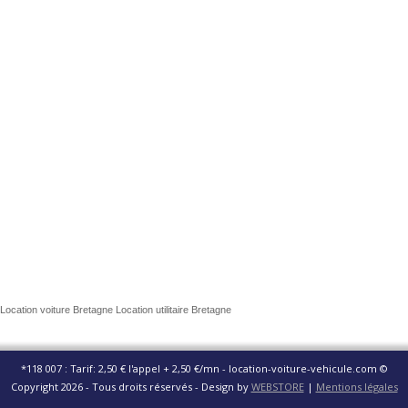
Location voiture Bretagne Location utilitaire Bretagne
*118 007 : Tarif: 2,50 € l'appel + 2,50 €/mn - location-voiture-vehicule.com ©
Copyright 2026 - Tous droits réservés - Design by
WEBSTORE
|
Mentions légales