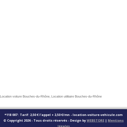
Location voiture Bouches-du-Rhône, Location utilitaire Bouches-du-Rhône
*118 007 : Tarif: 2,50 € l'appel + 2,50 €/mn - location-voiture-vehicule.com
© Copyright 2026 - Tous droits réservés - Design by
WEBSTORE
|
Mentions
légales