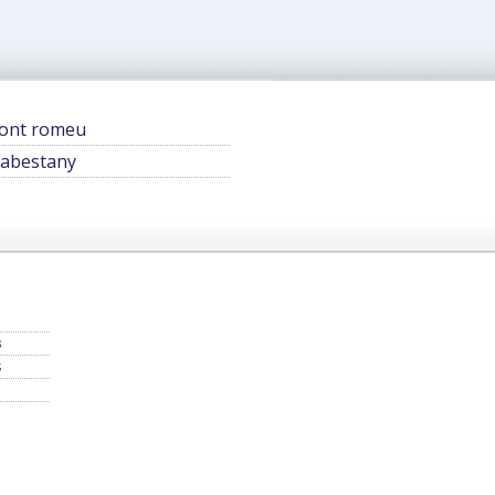
ont romeu
abestany
s
s