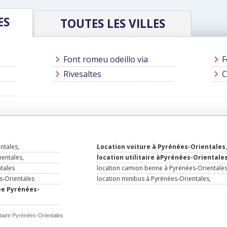
ES
TOUTES LES VILLES
Font romeu odeillo via
F
Rivesaltes
C
ntales,
Location voiture à Pyrénées-Orientales
,
ientales,
location utilitaire àPyrénées-Orientale
tales
location camion benne à Pyrénées-Orientale
s-Orientales
location minibus à Pyrénées-Orientales,
ée Pyrénées-
itaire Pyrénées-Orientales