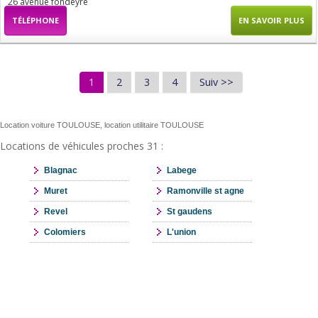
26 avenue fondeyre
TÉLÉPHONE
EN SAVOIR PLUS
1
2
3
4
Suiv >>
Location voiture TOULOUSE, location utilitaire TOULOUSE
Locations de véhicules proches 31 :
Blagnac
Labege
Muret
Ramonville st agne
Revel
St gaudens
Colomiers
L'union