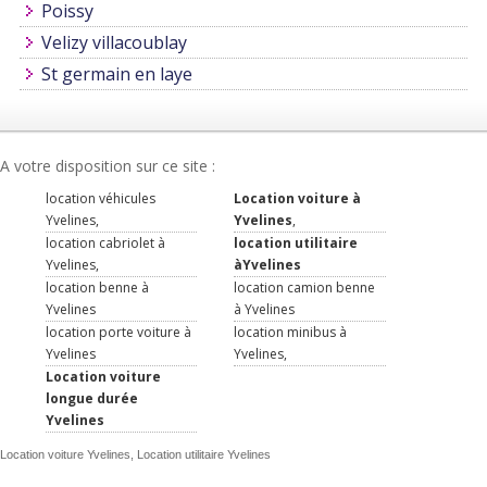
Poissy
Velizy villacoublay
St germain en laye
A votre disposition sur ce site :
location véhicules
Location voiture à
Yvelines,
Yvelines
,
location cabriolet à
location utilitaire
Yvelines,
àYvelines
location benne à
location camion benne
Yvelines
à Yvelines
location porte voiture à
location minibus à
Yvelines
Yvelines,
Location voiture
longue durée
Yvelines
Location voiture Yvelines, Location utilitaire Yvelines