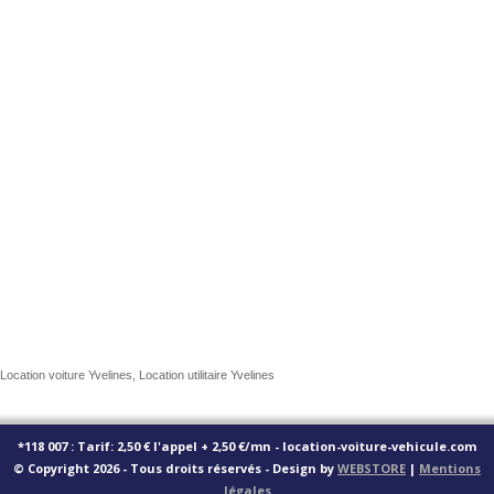
Location voiture Yvelines, Location utilitaire Yvelines
*118 007 : Tarif: 2,50 € l'appel + 2,50 €/mn - location-voiture-vehicule.com
© Copyright 2026 - Tous droits réservés - Design by
WEBSTORE
|
Mentions
légales