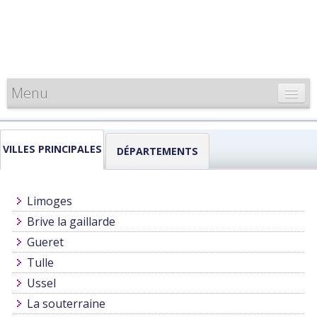
Menu
CARTE DE FRANCE
VILLES PRINCIPALES
INFORMATIONS
DÉPARTEMENTS
LOUEURS & PROFESSIONNELS
Limoges
Brive la gaillarde
Gueret
Tulle
Ussel
La souterraine