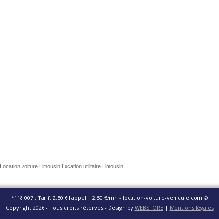
Location voiture Limousin Location utilitaire Limousin
*118 007 : Tarif: 2,50 € l'appel + 2,50 €/mn - location-voiture-vehicule.com ©
Copyright 2026 - Tous droits réservés - Design by
WEBSTORE
|
Mentions légales