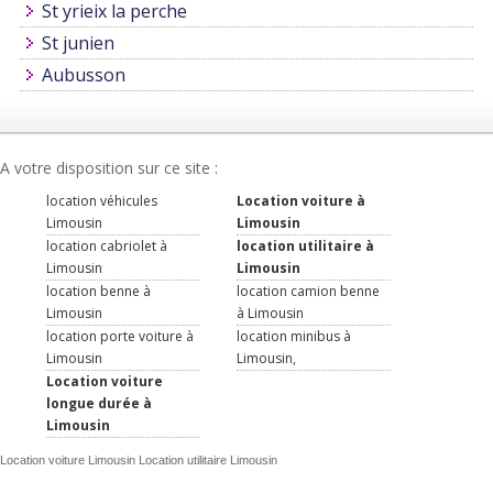
St yrieix la perche
St junien
Aubusson
A votre disposition sur ce site :
location véhicules
Location voiture à
Limousin
Limousin
location cabriolet à
location utilitaire à
Limousin
Limousin
location benne à
location camion benne
Limousin
à Limousin
location porte voiture à
location minibus à
Limousin
Limousin,
Location voiture
longue durée à
Limousin
Location voiture Limousin Location utilitaire Limousin