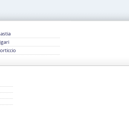
astia
igari
orticcio