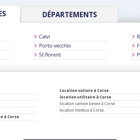
ES
DÉPARTEMENTS
Calvi
B
Porto vecchio
F
St florent
P
Location voiture à Corse
location utilitaire à Corse
location camion benne à Corse
location minibus à Corse,
ée à Corse