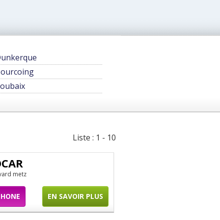
unkerque
ourcoing
oubaix
Liste : 1 - 10
OCAR
vard metz
PHONE
EN SAVOIR PLUS