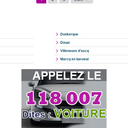
Dunkerque
Douai
Villeneuve d'ascq
Marcq en baroeul