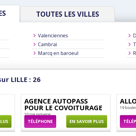
ES
TOUTES LES VILLES
Valenciennes
D
Cambrai
T
Marcq en baroeul
R
ur LILLE : 26
AGENCE AUTOPASS
ALL
POUR LE COVOITURAGE
19 boule
10 rue piquerie
PLUS
TÉLÉPHONE
EN SAVOIR PLUS
TÉLÉ