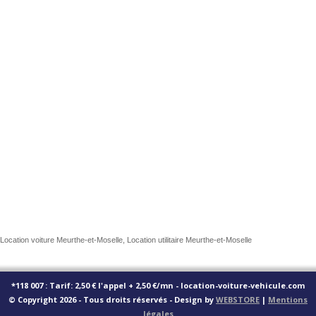
Location voiture Meurthe-et-Moselle, Location utilitaire Meurthe-et-Moselle
*118 007 : Tarif: 2,50 € l'appel + 2,50 €/mn - location-voiture-vehicule.com
© Copyright 2026 - Tous droits réservés - Design by
WEBSTORE
|
Mentions
légales