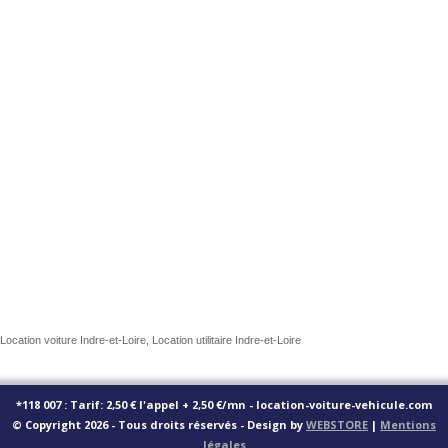
Location voiture Indre-et-Loire, Location utilitaire Indre-et-Loire
*118 007 : Tarif: 2,50 € l'appel + 2,50 €/mn - location-voiture-vehicule.com
© Copyright 2026 - Tous droits réservés - Design by
WEBSTORE
|
Mentions
légales