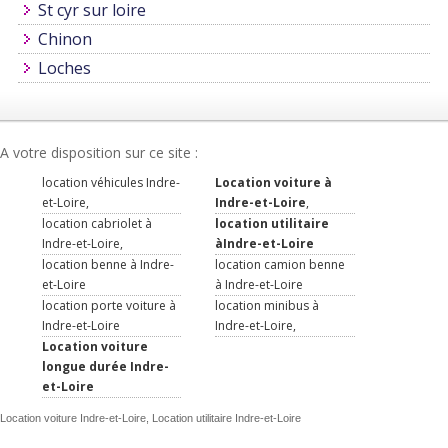
St cyr sur loire
Chinon
Loches
A votre disposition sur ce site :
location véhicules Indre-
Location voiture à
et-Loire,
Indre-et-Loire
,
location cabriolet à
location utilitaire
Indre-et-Loire,
àIndre-et-Loire
location benne à Indre-
location camion benne
et-Loire
à Indre-et-Loire
location porte voiture à
location minibus à
Indre-et-Loire
Indre-et-Loire,
Location voiture
longue durée Indre-
et-Loire
Location voiture Indre-et-Loire, Location utilitaire Indre-et-Loire