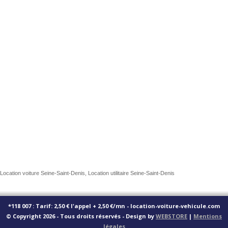
Location voiture Seine-Saint-Denis, Location utilitaire Seine-Saint-Denis
*118 007 : Tarif: 2,50 € l'appel + 2,50 €/mn - location-voiture-vehicule.com
© Copyright 2026 - Tous droits réservés - Design by
WEBSTORE
|
Mentions
légales