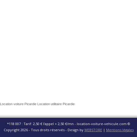
Location voiture Picardie Location utilitaire Picardie
*118 007 : Tarif: 2,50 € l'appel + 2,50 €/mn - location-voiture-vehicule.com ©
Copyright 2026 - Tous droits réservés - Design by
WEBSTORE
|
Mentions légales