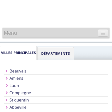
Menu
CARTE DE FRANCE
VILLES PRINCIPALES
INFORMATIONS
DÉPARTEMENTS
LOUEURS & PROFESSIONNELS
Beauvais
Amiens
Laon
Compiegne
St quentin
Abbeville