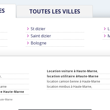
ES
TOUTES LES VILLES
St dizier
L
Saint dizier
M
Bologne
Location voiture à Haute-Marne
,
,
location utilitaire àHaute-Marne
location camion benne à Haute-Marne
Marne
location minibus à Haute-Marne,
rée Haute-Marne
Haute-Marne