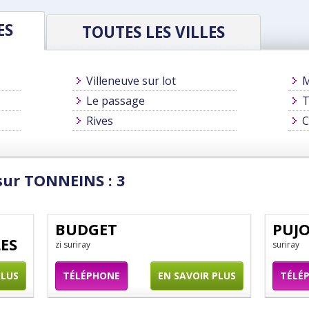
ES
TOUTES LES VILLES
Villeneuve sur lot
Le passage
T
Rives
C
sur TONNEINS : 3
BUDGET
PUJ
ES
zi suriray
suriray
PLUS
TÉLÉPHONE
EN SAVOIR PLUS
TÉLÉ