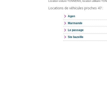
Location voiture TONNEINS, location utilitaire T
Locations de véhicules proches 47 :
Agen
Marmande
Le passage
Ste bazeille