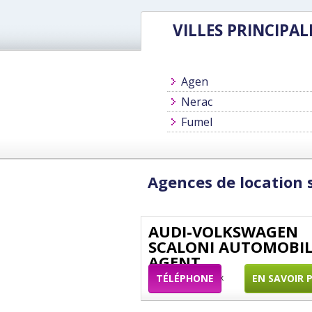
VILLES PRINCIPAL
Agen
Nerac
Fumel
Agences de location 
AUDI-VOLKSWAGEN
SCALONI AUTOMOBIL
AGENT
route de bordeaux
TÉLÉPHONE
EN SAVOIR 