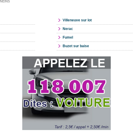
ONNEINS
Villeneuve sur lot
Nerac
Fumel
Buzet sur baise