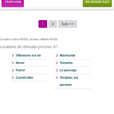
TÉLÉPHONE
EN SAVOIR PLUS
1
2
Suiv >>
Location voiture AGEN, location utilitaire AGEN
Locations de véhicules proches 47 :
Villeneuve sur lot
Marmande
Nerac
Tonneins
Fumel
Le passage
Castelculier
Serignac sur
garonne