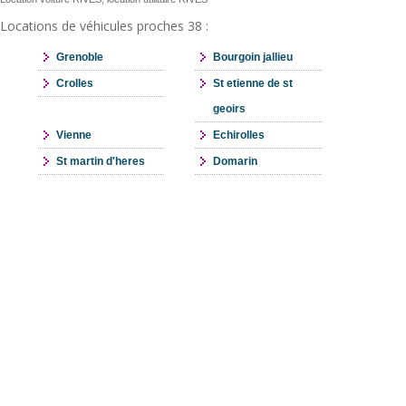
Locations de véhicules proches 38 :
Grenoble
Bourgoin jallieu
Crolles
St etienne de st
geoirs
Vienne
Echirolles
St martin d'heres
Domarin