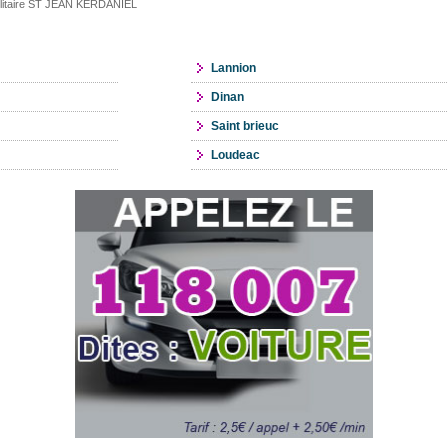
tilitaire ST JEAN KERDANIEL
Lannion
Dinan
Saint brieuc
Loudeac