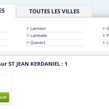
ES
TOUTES LES VILLES
Lannion
G
Lamballe
P
Quevert
L
sur ST JEAN KERDANIEL : 1
PLUS