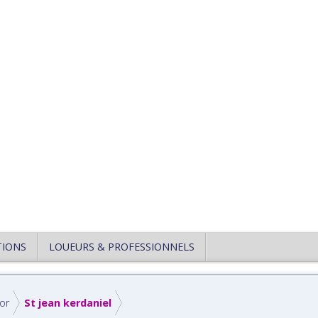
TIONS
LOUEURS & PROFESSIONNELS
or
St jean kerdaniel