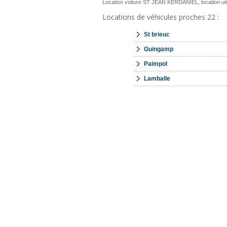
Location voiture ST JEAN KERDANIEL, location u
Locations de véhicules proches 22 :
St brieuc
Guingamp
Paimpol
Lamballe