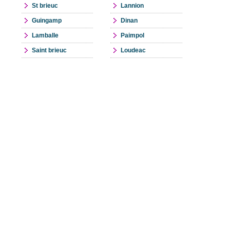
St brieuc
Lannion
Guingamp
Dinan
Lamballe
Paimpol
Saint brieuc
Loudeac