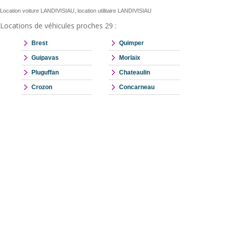
Location voiture LANDIVISIAU, location utilitaire LANDIVISIAU
Locations de véhicules proches 29 :
Brest
Quimper
Guipavas
Morlaix
Pluguffan
Chateaulin
Crozon
Concarneau