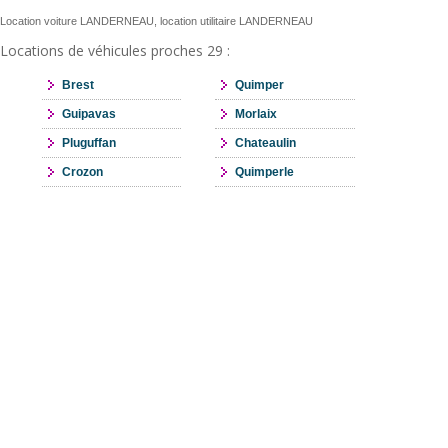
Location voiture LANDERNEAU, location utilitaire LANDERNEAU
Locations de véhicules proches 29 :
Brest
Quimper
Guipavas
Morlaix
Pluguffan
Chateaulin
Crozon
Quimperle