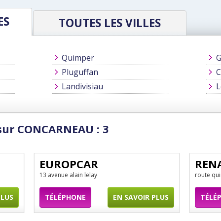
ES
TOUTES LES VILLES
Quimper
G
Pluguffan
C
Landivisiau
L
 sur CONCARNEAU : 3
EUROPCAR
REN
13 avenue alain lelay
route qu
PLUS
TÉLÉPHONE
EN SAVOIR PLUS
TÉLÉ