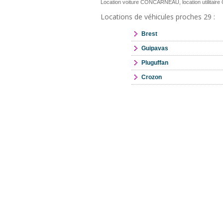
Location voiture CONCARNEAU, location utilita
Locations de véhicules proches 29 :
Brest
Guipavas
Pluguffan
Crozon