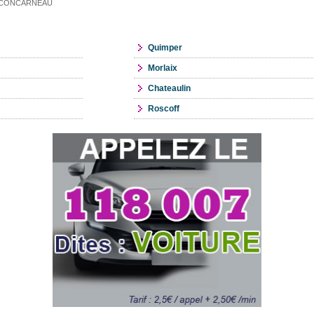
ire CONCARNEAU
Quimper
Morlaix
Chateaulin
Roscoff