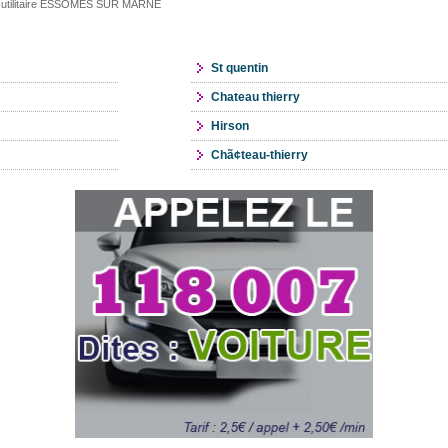
 utilitaire ESSOMES SUR MARNE
St quentin
Chateau thierry
Hirson
Chã¢teau-thierry