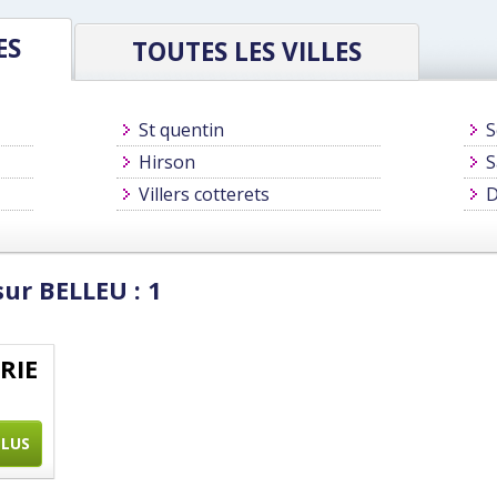
ES
TOUTES LES VILLES
St quentin
S
Hirson
S
Villers cotterets
D
ur BELLEU : 1
RIE
PLUS