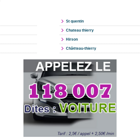
U
St quentin
Chateau thierry
Hirson
Chã¢teau-thierry