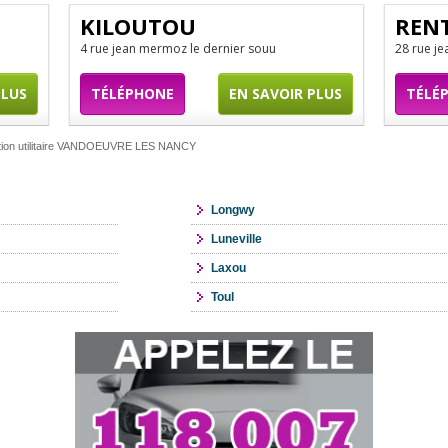
KILOUTOU
RENT
4 rue jean mermoz le dernier souu
28 rue j
PLUS
TÉLÉPHONE
EN SAVOIR PLUS
TÉLÉ
tion utilitaire VANDOEUVRE LES NANCY
Longwy
Luneville
Laxou
Toul