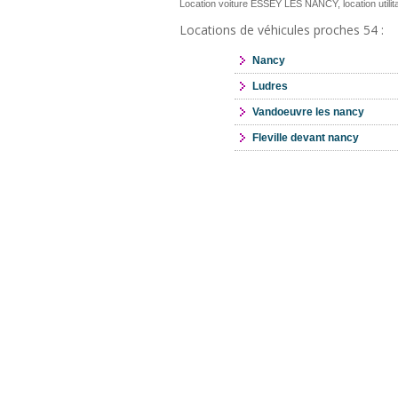
Location voiture ESSEY LES NANCY, location uti
Locations de véhicules proches 54 :
Nancy
Ludres
Vandoeuvre les nancy
Fleville devant nancy