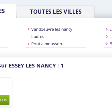
ES
TOUTES LES VILLES
Vandoeuvre les nancy
L
Ludres
L
Pont a mousson
B
sur ESSEY LES NANCY : 1
PLUS