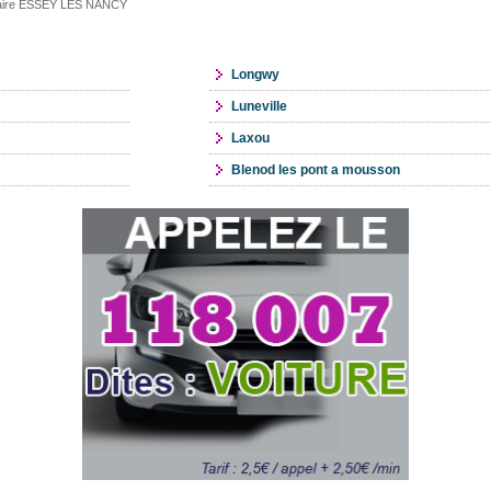
litaire ESSEY LES NANCY
Longwy
Luneville
Laxou
Blenod les pont a mousson