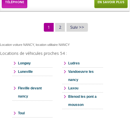
TÉLÉPHONE
EN SAVOIR PLUS
1
2
Suiv >>
Location voiture NANCY, location utilitaire NANCY
Locations de véhicules proches 54 :
Longwy
Ludres
Luneville
Vandoeuvre les
nancy
Fleville devant
Laxou
nancy
Blenod les pont a
mousson
Toul