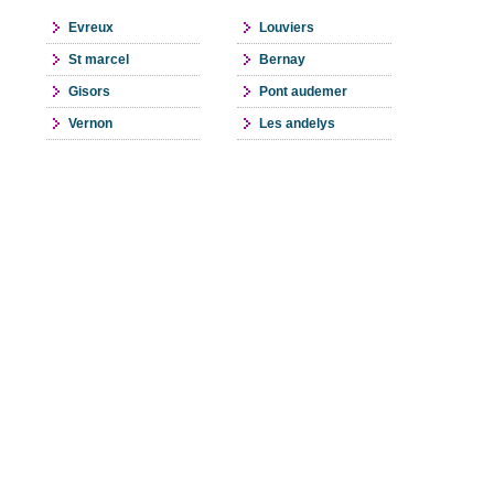
Evreux
Louviers
St marcel
Bernay
Gisors
Pont audemer
Vernon
Les andelys