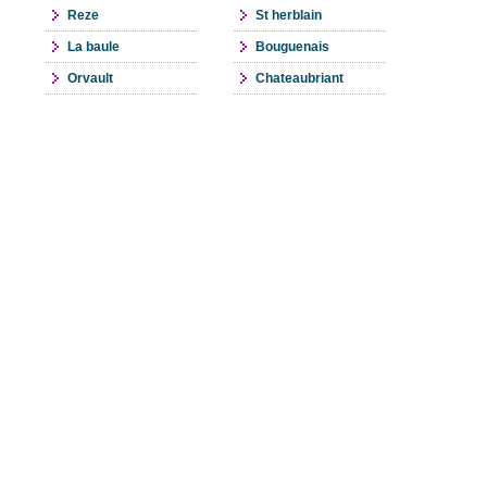
Reze
St herblain
La baule
Bouguenais
Orvault
Chateaubriant