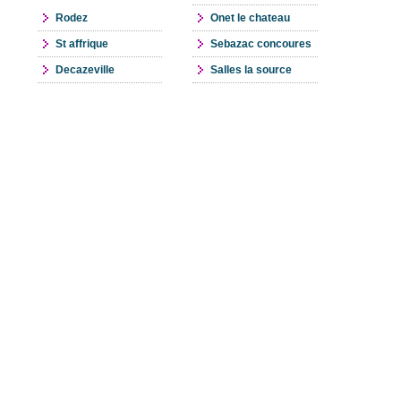
Rodez
Onet le chateau
St affrique
Sebazac concoures
Decazeville
Salles la source