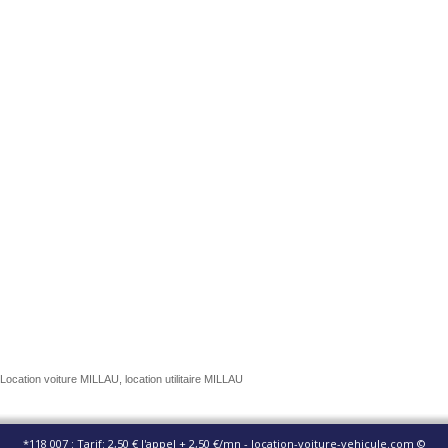
Location voiture MILLAU, location utilitaire MILLAU
*118 007 : Tarif: 2,50 € l'appel + 2,50 €/mn - location-voiture-vehicule.com ©