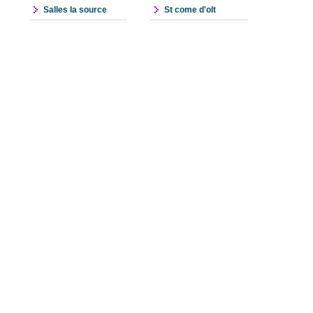
Salles la source
St come d'olt