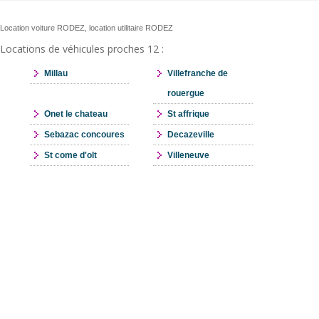
Location voiture RODEZ, location utilitaire RODEZ
Locations de véhicules proches 12 :
Millau
Villefranche de
rouergue
Onet le chateau
St affrique
Sebazac concoures
Decazeville
St come d'olt
Villeneuve