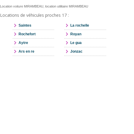
Location voiture MIRAMBEAU, location utilitaire MIRAMBEAU
Locations de véhicules proches 17 :
Saintes
La rochelle
Rochefort
Royan
Aytre
Le gua
Ars en re
Jonzac