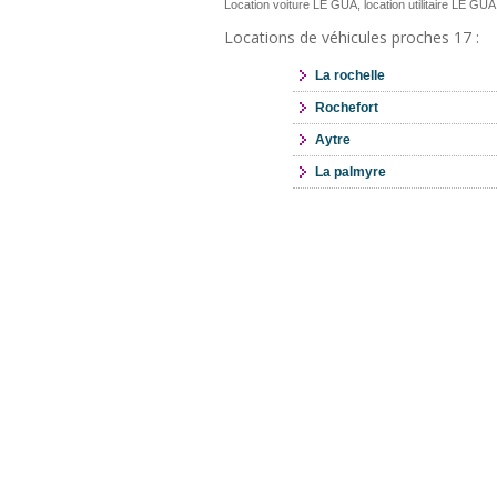
Location voiture LE GUA, location utilitaire LE GUA
Locations de véhicules proches 17 :
La rochelle
Rochefort
Aytre
La palmyre