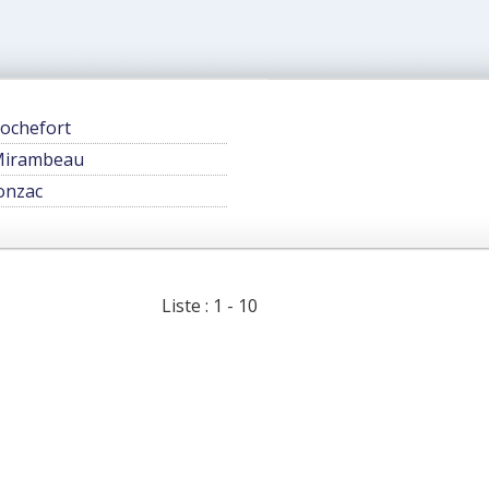
ochefort
irambeau
onzac
Liste : 1 - 10