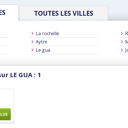
ES
TOUTES LES VILLES
La rochelle
R
Aytre
M
Le gua
J
ur LE GUA : 1
PLUS