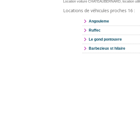
Location voiture CHATEAUBERNARD, location ut
Locations de véhicules proches 16 :
Angouleme
Ruffec
Le gond pontouvre
Barbezieux st hilaire