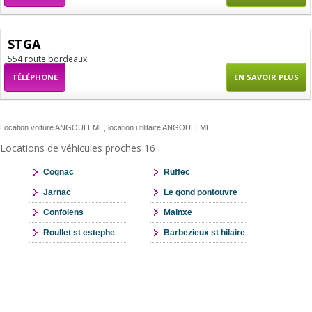
STGA
554 route bordeaux
TÉLÉPHONE
EN SAVOIR PLUS
Location voiture ANGOULEME, location utilitaire ANGOULEME
Locations de véhicules proches 16 :
Cognac
Ruffec
Jarnac
Le gond pontouvre
Confolens
Mainxe
Roullet st estephe
Barbezieux st hilaire