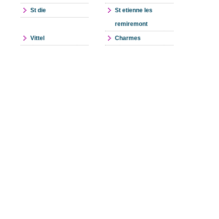
St die
St etienne les
remiremont
Vittel
Charmes