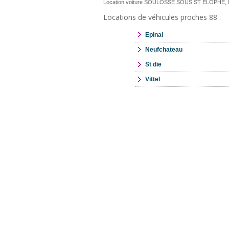
Location voiture SOULOSSE SOUS ST ELOPHE, l
Locations de véhicules proches 88 :
Epinal
Neufchateau
St die
Vittel