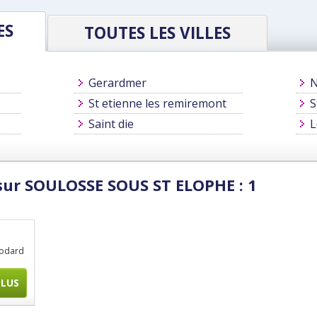
ES
TOUTES LES VILLES
Gerardmer
N
St etienne les remiremont
S
Saint die
L
sur SOULOSSE SOUS ST ELOPHE : 1
godard
PLUS