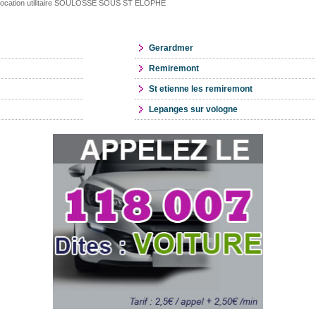
ocation utilitaire SOULOSSE SOUS ST ELOPHE
Gerardmer
Remiremont
St etienne les remiremont
Lepanges sur vologne