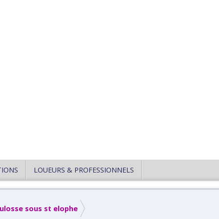
TIONS
LOUEURS & PROFESSIONNELS
ulosse sous st elophe