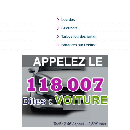
Lourdes
Laloubere
Tarbes lourdes juillan
Borderes sur l'echez