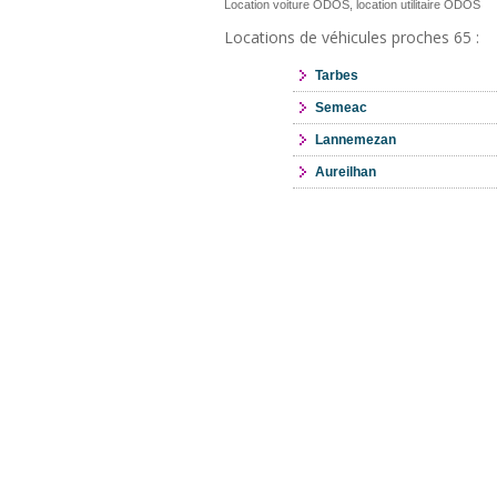
Location voiture ODOS, location utilitaire ODOS
Locations de véhicules proches 65 :
Tarbes
Semeac
Lannemezan
Aureilhan