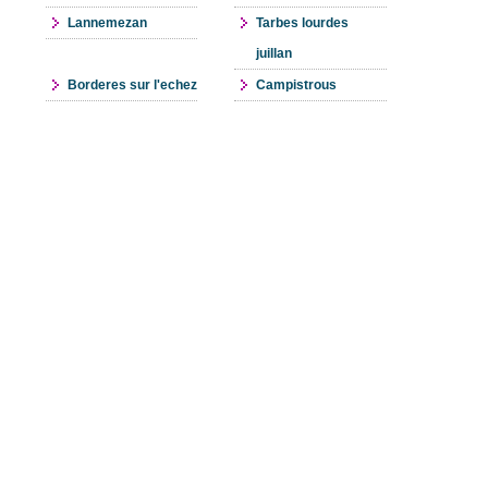
Lannemezan
Tarbes lourdes
juillan
Borderes sur l'echez
Campistrous