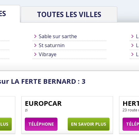
ES
TOUTES LES VILLES
Sable sur sarthe
L
St saturnin
L
Vibraye
L
sur LA FERTE BERNARD : 3
EUROPCAR
HER
zi
23 route 
PLUS
TÉLÉPHONE
EN SAVOIR PLUS
TÉLÉ