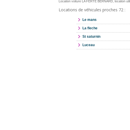
Location voiture LA FERTE BERNARD, location ut
Locations de véhicules proches 72 :
Le mans
La fleche
St saturnin
Luceau