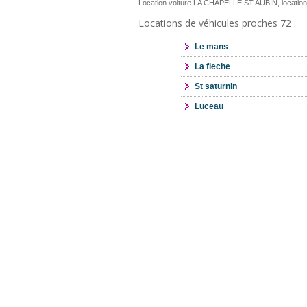
Location voiture LA CHAPELLE ST AUBIN, location
Locations de véhicules proches 72 :
Le mans
La fleche
St saturnin
Luceau