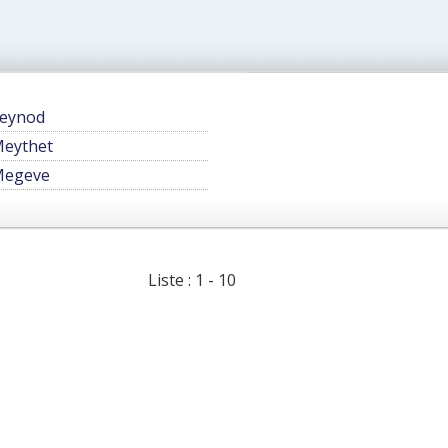
eynod
eythet
Megeve
Liste : 1 - 10