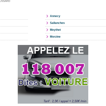
 DOUSSARD
Annecy
Sallanches
Meythet
Morzine