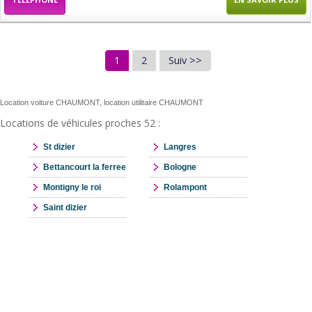
1
2
Suiv >>
Location voiture CHAUMONT, location utilitaire CHAUMONT
Locations de véhicules proches 52 :
St dizier
Langres
Bettancourt la ferree
Bologne
Montigny le roi
Rolampont
Saint dizier