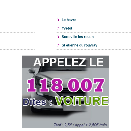
Le havre
Yvetot
Sotteville les rouen
St etienne du rouvray