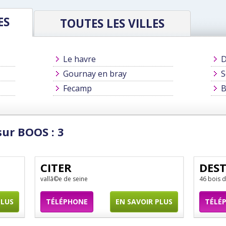
ES
TOUTES LES VILLES
Le havre
D
Gournay en bray
S
Fecamp
B
sur BOOS : 3
CITER
DES
vallã©e de seine
46 bois 
PLUS
TÉLÉPHONE
EN SAVOIR PLUS
TÉLÉ